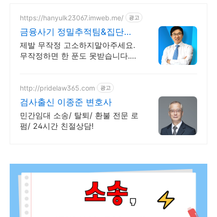
https://hanyulk23067.imweb.me/
광고
금융사기 정밀추적팀&집단대
응 전액승소(3억7천) 사례보유
제발 무작정 고소하지말아주세요.
무작정하면 한 푼도 못받습니다.
(법무법인 한율)
http://pridelaw365.com
광고
검사출신 이종준 변호사
민간임대 소송/ 탈퇴/ 환불 전문 로
펌/ 24시간 친절상담!