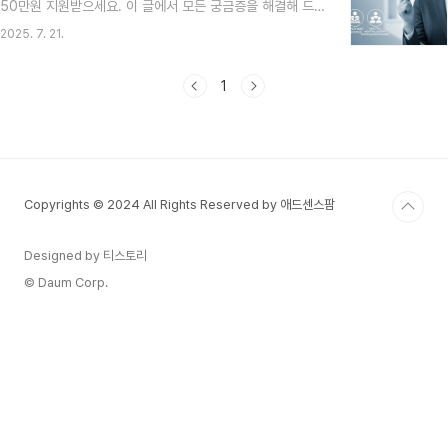
50만원 지원받으세요. 이 글에서 모든 궁금증을 해결해 드
청해 봤어요! "내가 과연 받을 수 있을까?", "복잡하진 않을
립니다!안녕하세요, 사장님들! 요즘 경기가 정말 만만치 않
까?" 걱정이 앞섰지만, 막상 해보니 생각보다 너무..
2025. 7. 21.
죠? 😥 특히 가게 운영에 필수적인 공과금이나 4대 보험료
같은 고정 지출은 아무리 아껴도 줄이기 어려운 부분인데요.
저도 작은 가게를 운영하면서 매달 나가는 고정비 때문에 스
1
트레스받았던 적이 한두 번이 아니었어요. 😫그런데 말이죠!
이런 사장님들의 어깨를 가볍게 해 줄 반가운 소식이 있답니
다. 바로 ‘소상공인 부담경감 크레딧’ 지원사업인데요! 연 매
출 3억 원 이하 소상공인이라면 최대 50만 원을 지원받아
공과금과 4대 보험료 부담을 덜 수 있다고 해요. 저도 신청하
Copyrights © 2024 All Rights Reserved by 애드센스팜
려고 ..
Designed by 티스토리
© Daum Corp.