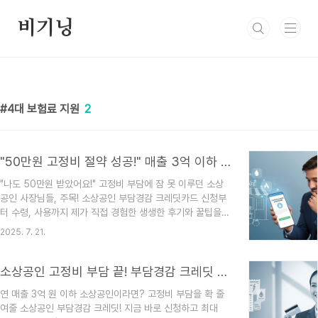
본문 바로가기
비기닝
4대 보험료 지원
2
"50만원 고정비 절약 성공!" 매출 3억 이하 소상공인 크레딧 신청 꿀팁 대방출
"나도 50만원 받았어요!" 고정비 부담에 잠 못 이루던 소상
공인 사장님들, 주목! 소상공인 부담경감 크레딧카드 신청부
터 수령, 사용까지 제가 직접 경험한 생생한 후기와 꿀팁을 A
to Z로 알려드립니다!안녕하세요, 여러분! 저는 작은 카페를
2025. 7. 21.
운영하고 있는 꼬마 사장입니다. 지난 몇 년간 정말 힘든 시
간을 보냈어요. 특히 매달 어김없이 찾아오는 공과금과 4대
보험료 납부일은 왜 그렇게 빨리 돌아오는지... 가슴이 턱턱
소상공인 고정비 부담 끝! 부담경감 크레딧 Q&A로 완벽 정리
막히더라고요. 솔직히 말해서 매출이 줄어드는데 고정 지출
연 매출 3억 원 이하 소상공인이라면? 고정비 부담을 확 줄
은 그대로니 정말 막막했죠. 😥그런데 얼마 전, 정부에서 '소
여줄 소상공인 부담경감 크레딧! 지금 바로 신청하고 최대
상공인 부담경감 크레딧'이라는 반가운 소식을 듣고 바로 신