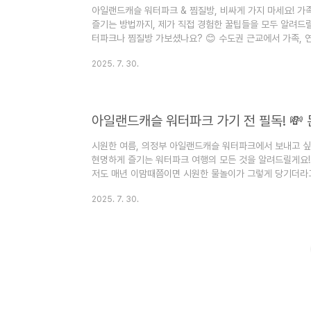
아일랜드캐슬 워터파크 & 찜질방, 비싸게 가지 마세요! 가
즐기는 방법까지, 제가 직접 경험한 꿀팁들을 모두 알려드릴
터파크나 찜질방 가보셨나요? 😊 수도권 근교에서 가족, 
을 즐기기에 정말 좋은 곳인데요. 문제는 아무래도 가격이 
2025. 7. 30.
비싸게 가야 하나?' 싶었는데, 몇 번 다녀오면서 할인받
니다! 오늘은 제가 직접 알아보고 경험한 아일랜드캐슬 워
이 공유해 드릴게요. 이 글만 보시면 분명 여러분의 지갑은
요! ?..
아일랜드캐슬 워터파크 가기 전 필독! 💸 
시원한 여름, 의정부 아일랜드캐슬 워터파크에서 보내고 싶
현명하게 즐기는 워터파크 여행의 모든 것을 알려드릴게요! 
저도 매년 이맘때쯤이면 시원한 물놀이가 그렇게 당기더라고
에서 신나게 놀고 싶을 때, 의정부 아일랜드캐슬 워터파크만
2025. 7. 30.
챙겨야 할지, 주차는 어떻게 할지, 입장권은 또 어떻게 
제가 얼마 전에 다녀와서 깨달은 꿀팁들을 오늘 다~ 풀어
파크 완전 정복 가능하실 거예요!가기 전에 꼭 확인! 아일
파크 갈..