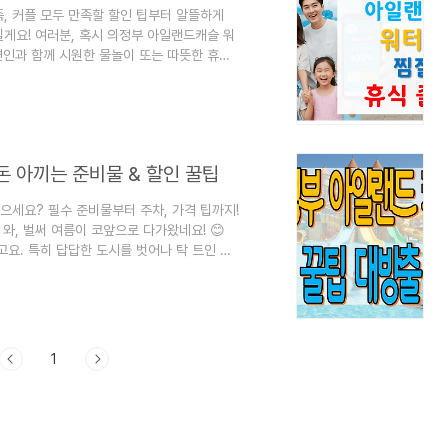
족, 커플 모두 만족할 할인 팁부터 알뜰하게
게요! 여러분, 혹시 의정부 아일랜드캐슬 워
연인과 함께 시원한 물놀이 또는 따뜻한 휴식
좀 부담스럽다는 점이죠! 저도 처음엔 '이렇게
는 방법이랑 알뜰하게 즐기는 노하우를 터득했답
터파크 & 찜질방의 모든 할인 정보를 아낌없
 더 가벼워지고, 마음은 더 풍성해지실 거예
돈 아끼는 준비물 & 할인 꿀팁
으세요? 필수 준비물부터 주차, 가격 팁까지!
와, 벌써 여름이 코앞으로 다가왔네요! 😊
요. 특히 답답한 도시를 벗어나 탁 트인 곳
 한 곳이 없죠? 근데 막상 가려고 하면 뭘
사야 이득일지 고민이 이만저만이 아니잖아요?
드릴게요. 이 글만 보시면 아일랜드캐슬 워터
랜드캐슬 워터파크 필수 준비물 챙기기 📝워터
1