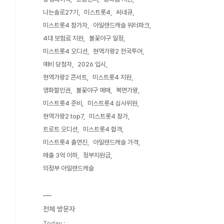
나는솔로27기
미스트롯4
씨네큐
미스트롯4 참가자
아일랜드캐슬 워터파크
4대 보험료 지원
불꽃야구 일정
미스트롯4 오디션
현역가왕2 전국투어
예비 당첨자
2026 입시
현역가왕2 콘서트
미스트롯4 지원
영화할인권
불꽃야구 예매
복면가왕
미스트롯4 준비
미스트롯4 심사위원
현역가왕2 top7
미스트롯4 참가
트로트 오디션
미스트롯4 합격
미스트롯4 출연진
아일랜드캐슬 가격
매출 3억 이하
정부지원금
의정부 아일랜드캐슬
전체 방문자
Today :