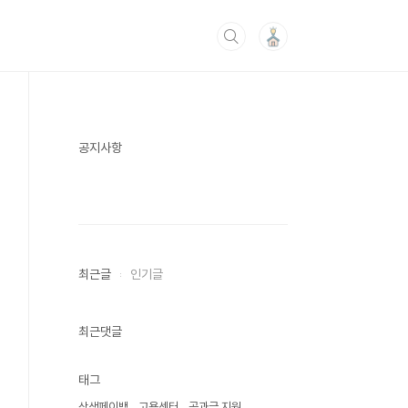
공지사항
최근글
인기글
최근댓글
태그
상생페이백
고용센터
공과금 지원