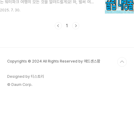
는 워터파크 여행의 모든 것을 알려드릴게요! 와, 벌써 여름
을 지금부터 풀어볼게요! 😊아일랜드캐슬호텔 둘러보기우리
이 코앞으로 다가왔네요! 😊 저도 매년 이맘때쯤이면 시원한
가족에게 딱! 아일랜드캐슬 룸 컨디션 ✨솔직히 호텔에 도착
2025. 7. 30.
물놀이가 그렇게 당기더라고요. 특히 답답한 도시를 벗어나
하기 전까지..
탁 트인 곳에서 신나게 놀고 싶을 때, 의정부 아일랜드캐슬
워터파크만 한 곳이 없죠? 근데 막상 가려고 하면 뭘 챙겨야
1
할지, 주차는 어떻게 할지, 입장권은 또 어떻게 사야 이득일
지 고민이 이만저만이 아니잖아요? 제가 얼마 전에 다녀와서
깨달은 꿀팁들을 오늘 다~ 풀어드릴게요. 이 글만 보시면 아
일랜드캐슬 워터파크 완전 정복 가능하실 거예요!가기 전에
꼭 확인! 아일랜드캐슬 워터파크 필수 준비물 챙기기 📝워터
Copyrights © 2024 All Rights Reserved by 애드센스팜
파크 갈..
Designed by 티스토리
© Daum Corp.