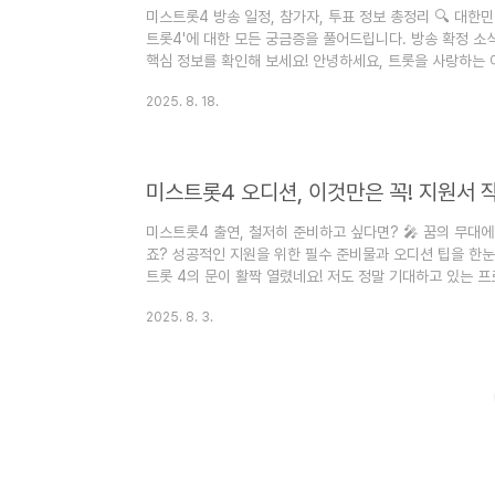
미스트롯4 방송 일정, 참가자, 투표 정보 총정리 🔍 대한
트롯4'에 대한 모든 궁금증을 풀어드립니다. 방송 확정 소
핵심 정보를 확인해 보세요! 안녕하세요, 트롯을 사랑하는 여
지, 내가 응원할 참가자는 누가 될지, 그리고 투표는 어떻
2025. 8. 18.
도 얼마 전에 종영한 '미스트롯 3'의 열기가 가시기도 전
더라고요. 😊우리나라 국민이라면 누구나 한 번쯤은 미스트
껴보셨을 텐데요. 그만큼 다음 시즌에 대한 궁금증이 크실 것
미스트롯4 오디션, 이것만은 꼭! 지원서 
미스트롯4 출연, 철저히 준비하고 싶다면? 🎤 꿈의 무대
죠? 성공적인 지원을 위한 필수 준비물과 오디션 팁을 한눈
트롯 4의 문이 활짝 열렸네요! 저도 정말 기대하고 있는 프
은 많은 분들이 지원 준비에 한창이실 것 같아요. 막상 지
2025. 8. 3.
막막할 때가 많죠. "혹시 내가 놓친 게 있나?" 하고 불안
들이 꼭 챙겨야 할 필수 체크리스트를 정리해 봤습니다. 이
얻으시길 진심으로 응원합니다! 😊지원서 작성 전, 필수 
원..