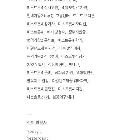
미스트롯4 심사위원
4대 보험료 지원
현역가왕2 top7
고용센터
트로트 오디션
미스트롯4 참가자
미스트롯4 오디션
미스트롯4
예비 당첨자
정부지원금
현역가왕2 콘서트
미스트롯4 합격
아일랜드캐슬 가격
매출 3억 이하
현역가왕2 전국투어
미스트롯4 참가
2026 입시
상생페이백
씨네큐
미스트롯4 준비
공과금 지원
영화할인권
불꽃야구 일정
아일랜드캐슬 워터파크
미스트롯4 출연진
미스트롯4 지원
나는솔로27기
불꽃야구 예매
전체 방문자
Today :
Yesterday :