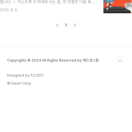
합니다. ✨ 미스트롯 4 무대에 서는 꿈, 한 번쯤은 다들 꿔보
쳐 보려고 합니다.미스트롯4 참가의 기회 (Opportunity)
셨을 것 같아요. 근데 혹시 '노래만 잘하면 되겠지?' 하고 생
✨미스트롯4 참가는 단순히 노래를 부르는 것을 넘..
2025. 8. 5.
각하고 있지는 않으신가요? 솔직히 말해서, 미스트롯 오디션
에 지원하는 모든 분들이 노래를 정말 잘하십니다. 그 엄청난
실력자들 사이에서 살아남으려면 노래 실력은 당연히 기본이
1
고, 그 이상의 무언가가 필요하더라고요. 지난 시즌들을 보면
우승자에게는 항상 특별한 무언가가 있었잖아요? 오늘은 바
로 그 '특별한 무언가'가 무엇인지, 미스트롯 4에서 살아남는
3가지 필살기를 알려드릴게요. 😊① 첫 번째 필살기: '나만
의 이야기'로 만드는 스토리텔링 📚미스트롯은 단순한 경..
Copyrights © 2024 All Rights Reserved by 애드센스팜
Designed by 티스토리
© Daum Corp.