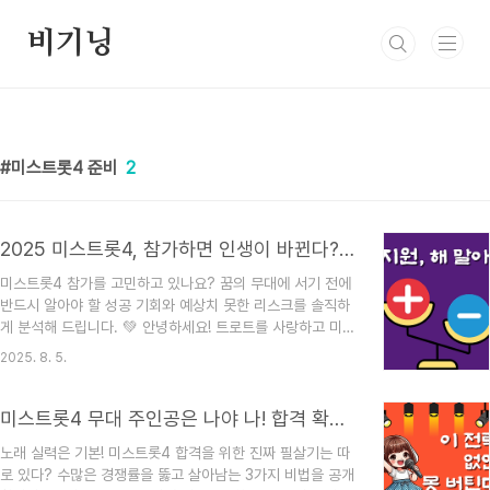
본문 바로가기
비기닝
미스트롯4 준비
2
2025 미스트롯4, 참가하면 인생이 바뀐다? 기회와 리스크 총정리
미스트롯4 참가를 고민하고 있나요? 꿈의 무대에 서기 전에
반드시 알아야 할 성공 기회와 예상치 못한 리스크를 솔직하
게 분석해 드립니다. 💚 안녕하세요! 트로트를 사랑하고 미스
트롯4에 참가하고 싶은 모든 분들께, 참가 결정을 내리기 전
2025. 8. 5.
에 꼭 한 번쯤 생각해볼 만한 이야기를 들려드리려고 해요.
저도 예전에 오디션 프로그램을 보면서 '나도 저 무대에 서면
어떨까?' 하는 상상을 해보곤 했는데요. 설렘 반, 두려움 반
미스트롯4 무대 주인공은 나야 나! 합격 확률 높이는 3가지 필살기
인 여러분의 마음을 잘 알 것 같아요. 😊 미스트롯 무대에 서
노래 실력은 기본! 미스트롯4 합격을 위한 진짜 필살기는 따
는 것은 정말 엄청난 기회이지만, 동시에 예상치 못한 어려움
로 있다? 수많은 경쟁률을 뚫고 살아남는 3가지 비법을 공개
도 따르는 법이죠. 오늘은 그 기회와 리스크를 솔직하게 파헤