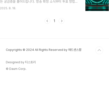
든 궁금증을 풀어드립니다. 방송 확정 소식부터 투표 방법까
욱 치열해진 경쟁 예고제작진은 이번 시즌에 더욱 커진 스케
지, 팬이라면 꼭 알아야 할 핵심 정보를 확인해 보세요! 안녕
일과 퀄리티를 선보일 것이라고 밝혔습니다. ‘..
2025. 8. 18.
하세요, 트롯을 사랑하는 여러분! 혹시 '미스트롯 4'는 언제
시작하는지, 내가 응원할 참가자는 누가 될지, 그리고 투표는
어떻게 하는지 궁금해서 이 글을 찾아오셨나요? 저도 얼마
1
전에 종영한 '미스트롯 3'의 열기가 가시기도 전에 벌써부터
다음 시즌에 대한 기대감이 엄청나더라고요. 😊우리나라 국
민이라면 누구나 한 번쯤은 미스트롯, 미스터트롯을 보며 가
슴 벅찬 감동을 느껴보셨을 텐데요. 그만큼 다음 시즌에 대한
궁금증이 크실 것 같아, 현재까지 공개된 공식 정보를 바..
Copyrights © 2024 All Rights Reserved by 애드센스팜
Designed by 티스토리
© Daum Corp.