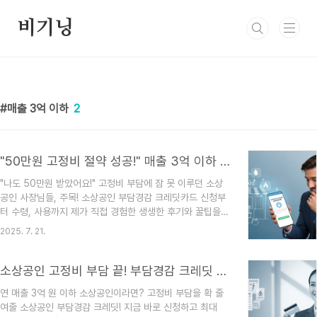
본문 바로가기
비기닝
매출 3억 이하
2
"50만원 고정비 절약 성공!" 매출 3억 이하 소상공인 크레딧 신청 꿀팁 대방출
"나도 50만원 받았어요!" 고정비 부담에 잠 못 이루던 소상
공인 사장님들, 주목! 소상공인 부담경감 크레딧카드 신청부
터 수령, 사용까지 제가 직접 경험한 생생한 후기와 꿀팁을 A
to Z로 알려드립니다!안녕하세요, 여러분! 저는 작은 카페를
2025. 7. 21.
운영하고 있는 꼬마 사장입니다. 지난 몇 년간 정말 힘든 시
간을 보냈어요. 특히 매달 어김없이 찾아오는 공과금과 4대
보험료 납부일은 왜 그렇게 빨리 돌아오는지... 가슴이 턱턱
소상공인 고정비 부담 끝! 부담경감 크레딧 Q&A로 완벽 정리
막히더라고요. 솔직히 말해서 매출이 줄어드는데 고정 지출
연 매출 3억 원 이하 소상공인이라면? 고정비 부담을 확 줄
은 그대로니 정말 막막했죠. 😥그런데 얼마 전, 정부에서 '소
여줄 소상공인 부담경감 크레딧! 지금 바로 신청하고 최대
상공인 부담경감 크레딧'이라는 반가운 소식을 듣고 바로 신