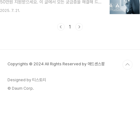
50만원 지원받으세요. 이 글에서 모든 궁금증을 해결해 드
청해 봤어요! "내가 과연 받을 수 있을까?", "복잡하진 않을
립니다!안녕하세요, 사장님들! 요즘 경기가 정말 만만치 않
까?" 걱정이 앞섰지만, 막상 해보니 생각보다 너무..
2025. 7. 21.
죠? 😥 특히 가게 운영에 필수적인 공과금이나 4대 보험료
같은 고정 지출은 아무리 아껴도 줄이기 어려운 부분인데요.
저도 작은 가게를 운영하면서 매달 나가는 고정비 때문에 스
1
트레스받았던 적이 한두 번이 아니었어요. 😫그런데 말이죠!
이런 사장님들의 어깨를 가볍게 해 줄 반가운 소식이 있답니
다. 바로 ‘소상공인 부담경감 크레딧’ 지원사업인데요! 연 매
출 3억 원 이하 소상공인이라면 최대 50만 원을 지원받아
공과금과 4대 보험료 부담을 덜 수 있다고 해요. 저도 신청하
Copyrights © 2024 All Rights Reserved by 애드센스팜
려고 ..
Designed by 티스토리
© Daum Corp.