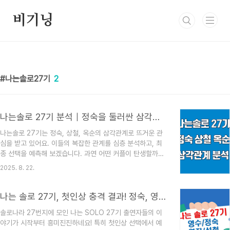
본문 바로가기
비기닝
나는솔로27기
2
나는솔로 27기 분석｜정숙을 둘러싼 삼각관계, 결말 예측
나는솔로 27기는 정숙, 상철, 옥순의 삼각관계로 뜨거운 관
심을 받고 있어요. 이들의 복잡한 관계를 심층 분석하고, 최
종 선택을 예측해 보겠습니다. 과연 어떤 커플이 탄생할까
요? 27기 주요 관계 및 현황정숙을 중심으로 복잡한 관계들
2025. 8. 22.
이 얽히면서 흥미진진한 스토리가 펼쳐지고 있어요. 특히 정
숙, 상철, 옥순 세 사람의 관계가 시청자들의 이목을 집중시
키고 있죠. 정숙은 상철에게 적극적으로 호감을 표현했고, 옥
나는 솔로 27기, 첫인상 충격 결과! 정숙, 영수, 영철 삼각관계 집중 분석👀
순 역시 상철에게 직접적으로 다가서는 모습을 보였습니다.
솔로나라 27번지에 모인 나는 SOLO 27기 출연자들의 이
영수도 정숙에게 호감을 보이며, 정숙은 영철과 영수의 플러
야기가 시작부터 흥미진진하네요! 특히 첫인상 선택에서 예
팅을 모두 받아주는 연애 고수의 면모를 보여주고 있어요. 하