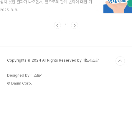
상치 못한 결과가 나오면서, 앞으로의 관계 변화에 대한 기대
지만 영수와 정숙 사이에는 거리 문제가 존재하며, 이 문제가
감을 높이고 있어요. 이번 기수에서는 정숙, 영수, 영철 님을
어떻게 해결될지가 관전 포인트입니다. 영식은 현숙에게 관
2025. 8. 8.
중심으로 흥미로운 삼각관계가 형성될 가능성이 엿보이는데
심을 보이며 새..
요, 과연 이들의 이야기가 어떻게 펼쳐질지 함께 살펴보겠습
니다. 나는 솔로 27기 소개 및 첫인상 분석 나는 SOLO 27
1
기에 참여한 솔로남녀들은 저마다의 매력과 고민을 안고 솔
로나라 27번지에 도착했어요. 영수 님은 코로나19로 2억 원
의 손실을 봤지만 재창업에 성공하며 재기의 의지를 불태웠
죠. 영호 님은 명문 Y대 출신으로 좋은 학력과 직업을 가졌지
만, 회사 밖에서 여성을 만나는 데 어려움을 느낀다고 털어놨
Copyrights © 2024 All Rights Reserved by 애드센스팜
습니다...
Designed by 티스토리
© Daum Corp.