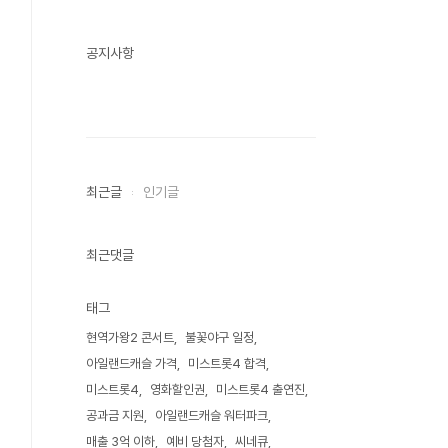
공지사항
최근글
인기글
최근댓글
태그
현역가왕2 콘서트
불꽃야구 일정
아일랜드캐슬 가격
미스트롯4 합격
미스트롯4
영화할인권
미스트롯4 출연진
공과금 지원
아일랜드캐슬 워터파크
매출 3억 이하
예비 당첨자
씨네큐