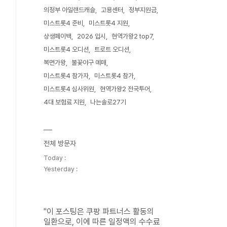
의정부 아일랜드캐슬
고용센터
정부지원금
미스트롯4 준비
미스트롯4 지원
상생페이백
2026 입시
현역가왕2 top7
미스트롯4 오디션
트로트 오디션
복면가왕
불꽃야구 예매
미스트롯4 참가자
미스트롯4 참가
미스트롯4 심사위원
현역가왕2 전국투어
4대 보험료 지원
나는솔로27기
전체 방문자
Today :
Yesterday :
"이 포스팅은 쿠팡 파트너스 활동의
일환으로, 이에 따른 일정액의 수수료