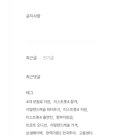
공지사항
최근글
인기글
최근댓글
태그
4대 보험료 지원
미스트롯4 합격
아일랜드캐슬 워터파크
미스트롯4 지원
미스트롯4 출연진
정부지원금
트로트 오디션
아일랜드캐슬 가격
상생페이백
현역가왕2 전국투어
고용센터