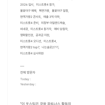
2026 입시
미스트롯4 참가
불꽃야구 예매
복면가왕
불꽃야구 일정
현역가왕2 콘서트
매출 3억 이하
미스트롯4 준비
의정부 아일랜드캐슬
씨네큐
미스트롯4 참가자
예비 당첨자
영화할인권
공과금 지원
미스트롯4 오디션
미스트롯4
현역가왕2 top7
나는솔로27기
미스트롯4 심사위원
전체 방문자
Today :
Yesterday :
"이 포스팅은 쿠팡 파트너스 활동의